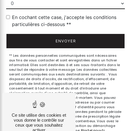
En cochant cette case, j'accepte les conditions
particulières ci-dessous **
ENVOYER
** Les données personnelles communiquées sont nécessaires
aux fins de vous contacter et sont enregistrées dans un fichier
informatisé. Elles sont destinées à et ses sous-traitants dans le
seul but de répondre à votre message. Les données collectées
seront communiquées aux seuls destinataires suivants: . Vous
disposez de droits d’accès, de rectification, d’effacement, de
portabilité, de limitation, d’opposition, de retrait de votre
consentement à tout moment et du droit d’introduire une
réclamation auprès d’une autorité de contrôle, ainsi que
d’organiser le sort de vos données post-mortem. Vous pouvez
exercer ces droits par voie postale à l'adresse ou par courrier
électronique à l'adresse . Un justificatif d'identité pourra vous
être demandé. Nous conservons vos données pendant la période
Ce site utilise des cookies et
de prise de contact puis pendant la durée de prescription légale
vous donne le contrôle sur
aux fins probatoires et de gestion des contentieux. Vous avez le
ceux que vous souhaitez
droit de vous inscrire sur la liste d'opposition au démarchage
activer
téléphonique, disponible à cette adresse:
Bloctel.gouv.fr
.