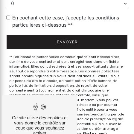
En cochant cette case, j'accepte les conditions
particulières ci-dessous **
ENVOYER
** Les données personnelles communiquées sont nécessaires
aux fins de vous contacter et sont enregistrées dans un fichier
informatisé. Elles sont destinées à et ses sous-traitants dans le
seul but de répondre à votre message. Les données collectées
seront communiquées aux seuls destinataires suivants: . Vous
disposez de droits d’accès, de rectification, d’effacement, de
portabilité, de limitation, d’opposition, de retrait de votre
consentement à tout moment et du droit d’introduire une
réclamation auprès d’une autorité de contrôle, ainsi que
d’organiser le sort de vos données post-mortem. Vous pouvez
exercer ces droits par voie postale à l'adresse ou par courrier
électronique à l'adresse . Un justificatif d'identité pourra vous
être demandé. Nous conservons vos données pendant la période
Ce site utilise des cookies et
de prise de contact puis pendant la durée de prescription légale
vous donne le contrôle sur
aux fins probatoires et de gestion des contentieux. Vous avez le
ceux que vous souhaitez
droit de vous inscrire sur la liste d'opposition au démarchage
activer
téléphonique, disponible à cette adresse:
Bloctel.gouv.fr
.