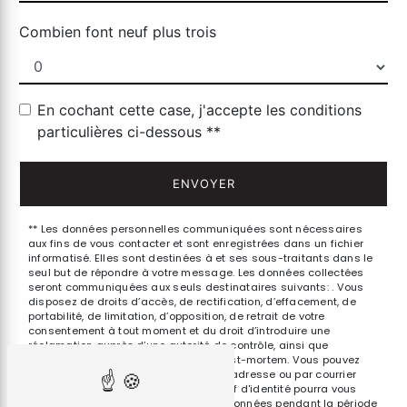
Combien font neuf plus trois
En cochant cette case, j'accepte les conditions
particulières ci-dessous **
ENVOYER
** Les données personnelles communiquées sont nécessaires
aux fins de vous contacter et sont enregistrées dans un fichier
informatisé. Elles sont destinées à et ses sous-traitants dans le
seul but de répondre à votre message. Les données collectées
seront communiquées aux seuls destinataires suivants: . Vous
disposez de droits d’accès, de rectification, d’effacement, de
portabilité, de limitation, d’opposition, de retrait de votre
consentement à tout moment et du droit d’introduire une
réclamation auprès d’une autorité de contrôle, ainsi que
d’organiser le sort de vos données post-mortem. Vous pouvez
exercer ces droits par voie postale à l'adresse ou par courrier
électronique à l'adresse . Un justificatif d'identité pourra vous
être demandé. Nous conservons vos données pendant la période