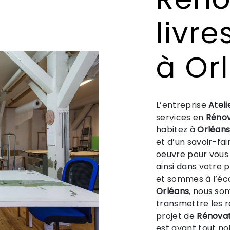
livre
à Or
L’entreprise
Ateli
services en
Rénov
habitez à
Orléan
et d’un savoir-fa
oeuvre pour vous
ainsi dans votre 
et sommes à l’éco
Orléans
, nous so
transmettre les 
projet de
Rénovat
est avant tout no