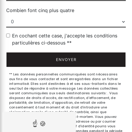
Combien font cinq plus quatre
En cochant cette case, j'accepte les conditions
particulières ci-dessous **
ENVOYER
** Les données personnelles communiquées sont nécessaires
aux fins de vous contacter et sont enregistrées dans un fichier
informatisé. Elles sont destinées à et ses sous-traitants dans le
seul but de répondre à votre message. Les données collectées
seront communiquées aux seuls destinataires suivants: . Vous
disposez de droits d’accès, de rectification, d’effacement, de
portabilité, de limitation, d’opposition, de retrait de votre
consentement à tout moment et du droit d’introduire une
réclamation auprès d’une autorité de contrôle, ainsi que
d’organiser le sort de vos données post-mortem. Vous pouvez
exercer ces droits par voie postale à l'adresse ou par courrier
électronique à l'adresse . Un justificatif d'identité pourra vous
être demandé. Nous conservons vos données pendant la période