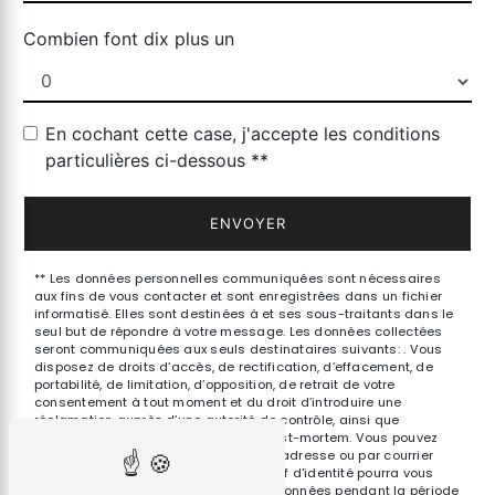
Combien font dix plus un
En cochant cette case, j'accepte les conditions
particulières ci-dessous **
ENVOYER
** Les données personnelles communiquées sont nécessaires
aux fins de vous contacter et sont enregistrées dans un fichier
informatisé. Elles sont destinées à et ses sous-traitants dans le
seul but de répondre à votre message. Les données collectées
seront communiquées aux seuls destinataires suivants: . Vous
disposez de droits d’accès, de rectification, d’effacement, de
portabilité, de limitation, d’opposition, de retrait de votre
consentement à tout moment et du droit d’introduire une
réclamation auprès d’une autorité de contrôle, ainsi que
d’organiser le sort de vos données post-mortem. Vous pouvez
exercer ces droits par voie postale à l'adresse ou par courrier
électronique à l'adresse . Un justificatif d'identité pourra vous
être demandé. Nous conservons vos données pendant la période