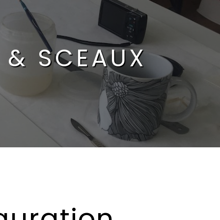
 & SCEAUX
auration