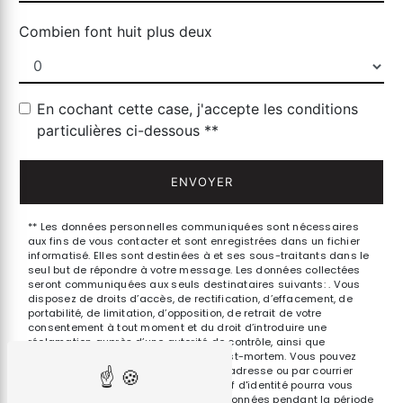
Combien font huit plus deux
En cochant cette case, j'accepte les conditions
particulières ci-dessous **
ENVOYER
** Les données personnelles communiquées sont nécessaires
aux fins de vous contacter et sont enregistrées dans un fichier
informatisé. Elles sont destinées à et ses sous-traitants dans le
seul but de répondre à votre message. Les données collectées
seront communiquées aux seuls destinataires suivants: . Vous
disposez de droits d’accès, de rectification, d’effacement, de
portabilité, de limitation, d’opposition, de retrait de votre
consentement à tout moment et du droit d’introduire une
réclamation auprès d’une autorité de contrôle, ainsi que
d’organiser le sort de vos données post-mortem. Vous pouvez
exercer ces droits par voie postale à l'adresse ou par courrier
électronique à l'adresse . Un justificatif d'identité pourra vous
être demandé. Nous conservons vos données pendant la période