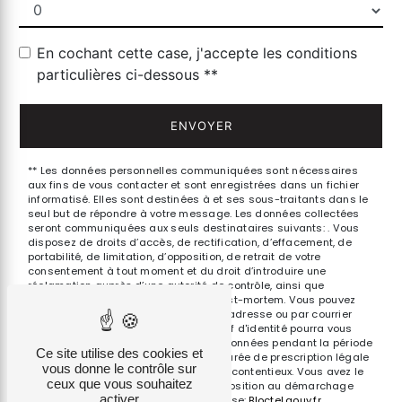
En cochant cette case, j'accepte les conditions
particulières ci-dessous **
ENVOYER
** Les données personnelles communiquées sont nécessaires
aux fins de vous contacter et sont enregistrées dans un fichier
informatisé. Elles sont destinées à et ses sous-traitants dans le
seul but de répondre à votre message. Les données collectées
seront communiquées aux seuls destinataires suivants: . Vous
disposez de droits d’accès, de rectification, d’effacement, de
portabilité, de limitation, d’opposition, de retrait de votre
consentement à tout moment et du droit d’introduire une
réclamation auprès d’une autorité de contrôle, ainsi que
d’organiser le sort de vos données post-mortem. Vous pouvez
exercer ces droits par voie postale à l'adresse ou par courrier
électronique à l'adresse . Un justificatif d'identité pourra vous
être demandé. Nous conservons vos données pendant la période
Ce site utilise des cookies et
de prise de contact puis pendant la durée de prescription légale
vous donne le contrôle sur
aux fins probatoires et de gestion des contentieux. Vous avez le
ceux que vous souhaitez
droit de vous inscrire sur la liste d'opposition au démarchage
activer
téléphonique, disponible à cette adresse:
Bloctel.gouv.fr
.