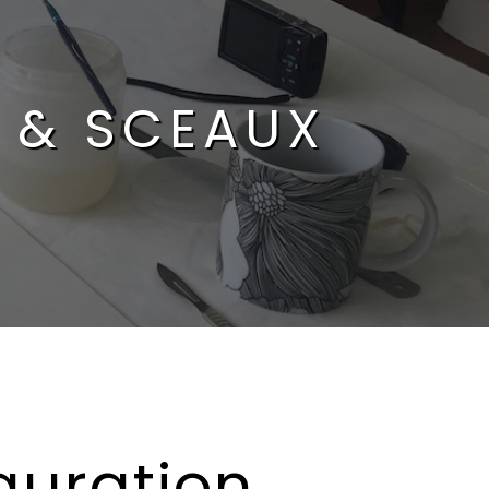
 & SCEAUX
auration