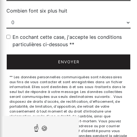
Combien font six plus huit
En cochant cette case, j'accepte les conditions
particulières ci-dessous **
ENVOYER
** Les données personnelles communiquées sont nécessaires
aux fins de vous contacter et sont enregistrées dans un fichier
informatisé. Elles sont destinées à et ses sous-traitants dans le
seul but de répondre à votre message. Les données collectées
seront communiquées aux seuls destinataires suivants: . Vous
disposez de droits d’accès, de rectification, d’effacement, de
portabilité, de limitation, d’opposition, de retrait de votre
consentement à tout moment et du droit d’introduire une
réclamation auprès d’une autorité de contrôle, ainsi que
d’organiser le sort de vos données post-mortem. Vous pouvez
exercer ces droits par voie postale à l'adresse ou par courrier
électronique à l'adresse . Un justificatif d'identité pourra vous
être demandé. Nous conservons vos données pendant la période