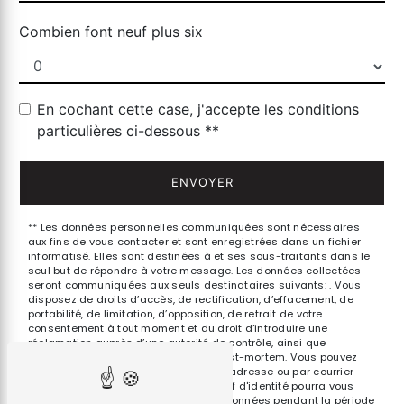
Combien font neuf plus six
En cochant cette case, j'accepte les conditions
particulières ci-dessous **
ENVOYER
** Les données personnelles communiquées sont nécessaires
aux fins de vous contacter et sont enregistrées dans un fichier
informatisé. Elles sont destinées à et ses sous-traitants dans le
seul but de répondre à votre message. Les données collectées
seront communiquées aux seuls destinataires suivants: . Vous
disposez de droits d’accès, de rectification, d’effacement, de
portabilité, de limitation, d’opposition, de retrait de votre
consentement à tout moment et du droit d’introduire une
réclamation auprès d’une autorité de contrôle, ainsi que
d’organiser le sort de vos données post-mortem. Vous pouvez
exercer ces droits par voie postale à l'adresse ou par courrier
électronique à l'adresse . Un justificatif d'identité pourra vous
être demandé. Nous conservons vos données pendant la période