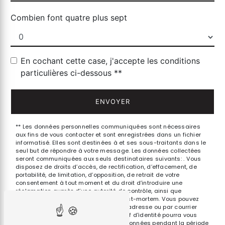
Combien font quatre plus sept
En cochant cette case, j'accepte les conditions
particulières ci-dessous **
ENVOYER
** Les données personnelles communiquées sont nécessaires
aux fins de vous contacter et sont enregistrées dans un fichier
informatisé. Elles sont destinées à et ses sous-traitants dans le
seul but de répondre à votre message. Les données collectées
seront communiquées aux seuls destinataires suivants: . Vous
disposez de droits d’accès, de rectification, d’effacement, de
portabilité, de limitation, d’opposition, de retrait de votre
consentement à tout moment et du droit d’introduire une
réclamation auprès d’une autorité de contrôle, ainsi que
d’organiser le sort de vos données post-mortem. Vous pouvez
exercer ces droits par voie postale à l'adresse ou par courrier
électronique à l'adresse . Un justificatif d'identité pourra vous
être demandé. Nous conservons vos données pendant la période