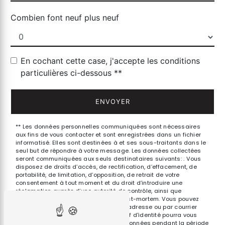
Combien font neuf plus neuf
En cochant cette case, j'accepte les conditions
particulières ci-dessous **
ENVOYER
** Les données personnelles communiquées sont nécessaires
aux fins de vous contacter et sont enregistrées dans un fichier
informatisé. Elles sont destinées à et ses sous-traitants dans le
seul but de répondre à votre message. Les données collectées
seront communiquées aux seuls destinataires suivants: . Vous
disposez de droits d’accès, de rectification, d’effacement, de
portabilité, de limitation, d’opposition, de retrait de votre
consentement à tout moment et du droit d’introduire une
réclamation auprès d’une autorité de contrôle, ainsi que
d’organiser le sort de vos données post-mortem. Vous pouvez
exercer ces droits par voie postale à l'adresse ou par courrier
électronique à l'adresse . Un justificatif d'identité pourra vous
être demandé. Nous conservons vos données pendant la période