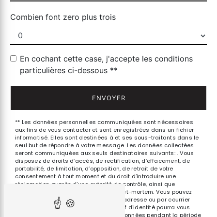
Combien font zero plus trois
En cochant cette case, j'accepte les conditions
particulières ci-dessous **
ENVOYER
** Les données personnelles communiquées sont nécessaires
aux fins de vous contacter et sont enregistrées dans un fichier
informatisé. Elles sont destinées à et ses sous-traitants dans le
seul but de répondre à votre message. Les données collectées
seront communiquées aux seuls destinataires suivants: . Vous
disposez de droits d’accès, de rectification, d’effacement, de
portabilité, de limitation, d’opposition, de retrait de votre
consentement à tout moment et du droit d’introduire une
réclamation auprès d’une autorité de contrôle, ainsi que
d’organiser le sort de vos données post-mortem. Vous pouvez
exercer ces droits par voie postale à l'adresse ou par courrier
électronique à l'adresse . Un justificatif d'identité pourra vous
être demandé. Nous conservons vos données pendant la période