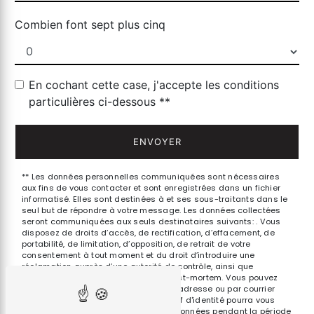
Combien font sept plus cinq
En cochant cette case, j'accepte les conditions
particulières ci-dessous **
ENVOYER
** Les données personnelles communiquées sont nécessaires
aux fins de vous contacter et sont enregistrées dans un fichier
informatisé. Elles sont destinées à et ses sous-traitants dans le
seul but de répondre à votre message. Les données collectées
seront communiquées aux seuls destinataires suivants: . Vous
disposez de droits d’accès, de rectification, d’effacement, de
portabilité, de limitation, d’opposition, de retrait de votre
consentement à tout moment et du droit d’introduire une
réclamation auprès d’une autorité de contrôle, ainsi que
d’organiser le sort de vos données post-mortem. Vous pouvez
exercer ces droits par voie postale à l'adresse ou par courrier
électronique à l'adresse . Un justificatif d'identité pourra vous
être demandé. Nous conservons vos données pendant la période