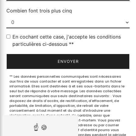
Combien font trois plus cinq
En cochant cette case, j'accepte les conditions
particulières ci-dessous **
ENVOYER
** Les données personnelles communiquées sont nécessaires
aux fins de vous contacter et sont enregistrées dans un fichier
informatisé. Elles sont destinées à et ses sous-traitants dans le
seul but de répondre à votre message. Les données collectées
seront communiquées aux seuls destinataires suivants: . Vous
disposez de droits d’accès, de rectification, d’effacement, de
portabilité, de limitation, d’opposition, de retrait de votre
consentement à tout moment et du droit d’introduire une
réclamation auprès d’une autorité de contrôle, ainsi que
d’organiser le sort de vos données post-mortem. Vous pouvez
exercer ces droits par voie postale à l'adresse ou par courrier
électronique à l'adresse . Un justificatif d'identité pourra vous
être demandé. Nous conservons vos données pendant la période