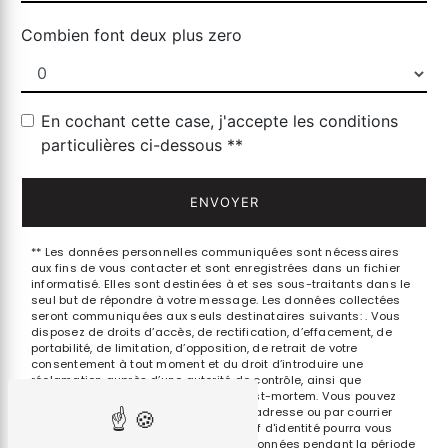
Combien font deux plus zero
En cochant cette case, j'accepte les conditions
particulières ci-dessous **
ENVOYER
** Les données personnelles communiquées sont nécessaires
aux fins de vous contacter et sont enregistrées dans un fichier
informatisé. Elles sont destinées à et ses sous-traitants dans le
seul but de répondre à votre message. Les données collectées
seront communiquées aux seuls destinataires suivants: . Vous
disposez de droits d’accès, de rectification, d’effacement, de
portabilité, de limitation, d’opposition, de retrait de votre
consentement à tout moment et du droit d’introduire une
réclamation auprès d’une autorité de contrôle, ainsi que
d’organiser le sort de vos données post-mortem. Vous pouvez
exercer ces droits par voie postale à l'adresse ou par courrier
électronique à l'adresse . Un justificatif d'identité pourra vous
être demandé. Nous conservons vos données pendant la période