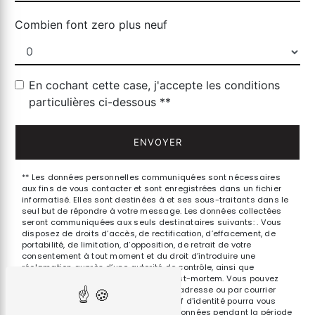
Combien font zero plus neuf
En cochant cette case, j'accepte les conditions
particulières ci-dessous **
ENVOYER
** Les données personnelles communiquées sont nécessaires
aux fins de vous contacter et sont enregistrées dans un fichier
informatisé. Elles sont destinées à et ses sous-traitants dans le
seul but de répondre à votre message. Les données collectées
seront communiquées aux seuls destinataires suivants: . Vous
disposez de droits d’accès, de rectification, d’effacement, de
portabilité, de limitation, d’opposition, de retrait de votre
consentement à tout moment et du droit d’introduire une
réclamation auprès d’une autorité de contrôle, ainsi que
d’organiser le sort de vos données post-mortem. Vous pouvez
exercer ces droits par voie postale à l'adresse ou par courrier
électronique à l'adresse . Un justificatif d'identité pourra vous
être demandé. Nous conservons vos données pendant la période