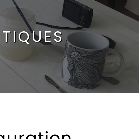
ITIQUES
auration