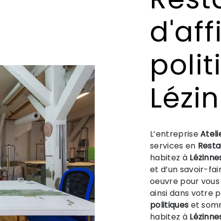
d'aff
poli
Lézi
L’entreprise
Ateli
services en
Resta
habitez à
Lézinne
et d’un savoir-fa
oeuvre pour vous
ainsi dans votre 
politiques
et somm
habitez à
Lézinne