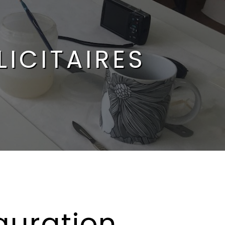
LICITAIRES
auration